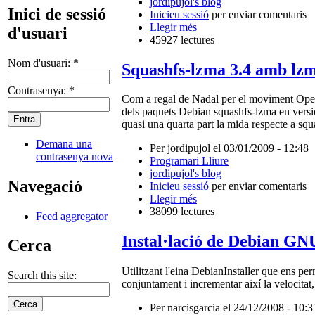
jordipujol's blog
Inici de sessió
Inicieu sessió
per enviar comentaris
Llegir més
d'usuari
45927 lectures
Nom d'usuari:
*
Squashfs-lzma 3.4 amb lzm
Contrasenya:
*
Com a regal de Nadal per el moviment Open-S
dels paquets Debian squashfs-lzma en versió
quasi una quarta part la mida respecte a sq
Demana una
Per jordipujol el 03/01/2009 - 12:48
contrasenya nova
Programari Lliure
jordipujol's blog
Navegació
Inicieu sessió
per enviar comentaris
Llegir més
38099 lectures
Feed aggregator
Instal·lació de Debian 
Cerca
Utilitzant l'eina DebianInstaller que ens per
Search this site:
conjuntament i incrementar així la velocitat, 
Per narcisgarcia el 24/12/2008 - 10:3