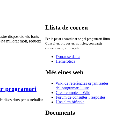
Llista de correu
tre disposició els fonts
Fer-la petar i coordinar-se pel programari lliure.
'ha millorat molt, redueix
Consultes, propostes, noticies, compartir
coneixement, critica, etc.
Donar-se d'alta
Hemeroteca
Més eines web
Wiki de referències organitzades
er programari
del programari lliure
Crear compte al Wiki
Fòrum de consultes i respostes
e discs durs per a treballar
Una altra bitàcola
Documents