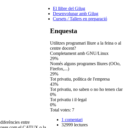
El llibre del Gilug
Desenvolupar amb Gilug
Cursets / Tallers en preparació
Enquesta
Utilitzes programari lliure a la feina o al
centre docent?
Completament amb GNU/Linux
29%
Només alguns programes lliures (OOo,
Firefox,...)
29%
Tot privatiu, política de l'empresa
43%
Tot privatiu, no saben o no ho tenen clar
0%
Tot privatiu i il·legal
0%
Total votes: 7
1 comentari
iferències entre
32999 lectures
s coses com el CATUX o la