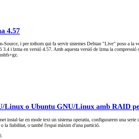
a 4.57
ource, i per tothom qui fa servir sistemes Debian "Live" poso a la vos
 3.4 i lzma en versió 4.57. Amb aquesta versió de lzma la compressió s
uashfs+gz.
GNU/Linux o Ubuntu GNU/Linux amb RAID p
met instal·lar en mode text un sistema operatiu, configurarem una serie d
o la fiabilitat, o també l'espai màxim d'una partició.
5