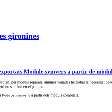
es gironines
 exportats Module.symvers a partir de mòdu
ian, per mòduls separats, algunes vegades he trobat la necessitat de ten
rò no s'inclou en el paquet.
er
a partir dels mòduls compilats.
Module.symvers