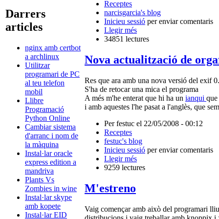
Receptes
Darrers
narcisgarcia's blog
Inicieu sessió
per enviar comentaris
articles
Llegir més
34851 lectures
nginx amb certbot
a archlinux
Nova actualització de orga
Utilitzar
programari de PC
Res que ara amb una nova versió del exif 0
al teu telefon
S'ha de retocar una mica el programa
mobil
A més m'he enterat que hi ha un
ianqui
que 
Llibre
i amb aquestes l'he pasat a l'anglès, que sem
Programació
Python Online
Per festuc el 22/05/2008 - 00:12
Cambiar sistema
Receptes
d'arranc i nom de
festuc's blog
la màquina
Inicieu sessió
per enviar comentaris
Instal·lar oracle
Llegir més
express edition a
9259 lectures
mandriva
Plants Vs
M'estreno
Zombies in wine
Instal·lar skype
amb kopete
Vaig començar amb això del programari lliu
Instal·lar EID
distribucions i vaig treballar amb knoppi