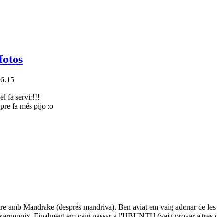
fotos
.6.15
el fa servir!!!
pre fa més pijo :o
re amb Mandrake (després mandriva). Ben aviat em vaig adonar de les d
x i xarnoppix. Finalment em vaig passar a l'UBUNTU (vaig provar altre