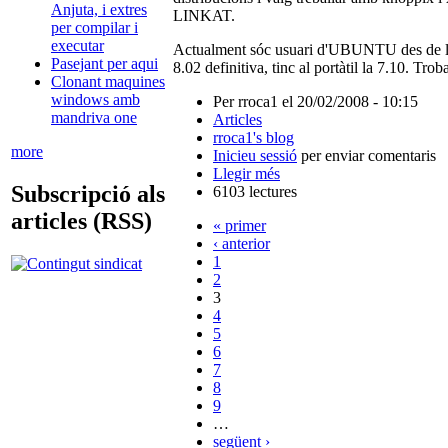
Anjuta, i extres
LINKAT.
per compilar i
executar
Actualment sóc usuari d'UBUNTU des de la 
Pasejant per aqui
8.02 definitiva, tinc al portàtil la 7.10. Tr
Clonant maquines
windows amb
Per rroca1 el 20/02/2008 - 10:15
mandriva one
Articles
rroca1's blog
more
Inicieu sessió
per enviar comentaris
Llegir més
Subscripció als
6103 lectures
articles (RSS)
« primer
‹ anterior
1
2
3
4
5
6
7
8
9
…
següent ›