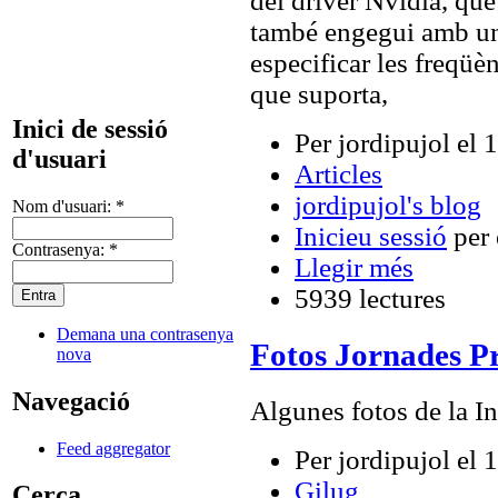
del driver Nvidia, qu
també engegui amb un
especificar les freqüèn
que suporta,
Inici de sessió
Per jordipujol el
d'usuari
Articles
jordipujol's blog
Nom d'usuari:
*
Inicieu sessió
per 
Contrasenya:
*
Llegir més
5939 lectures
Demana una contrasenya
Fotos Jornades P
nova
Navegació
Algunes fotos de la In
Feed aggregator
Per jordipujol el 
Gilug
Cerca