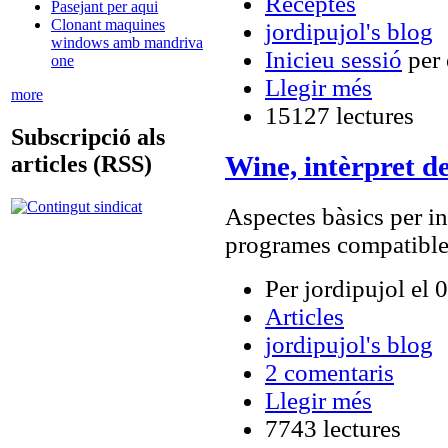
Receptes
Pasejant per aqui
Clonant maquines
jordipujol's blog
windows amb mandriva
Inicieu sessió
per 
one
Llegir més
more
15127 lectures
Subscripció als
Wine, intèrpret de
articles (RSS)
Aspectes bàsics per ins
programes compatibl
Per jordipujol el
Articles
jordipujol's blog
2 comentaris
Llegir més
7743 lectures