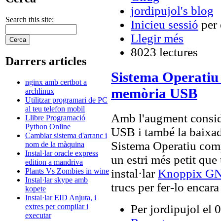
jordipujol's blog
Search this site:
Inicieu sessió
per 
Llegir més
8023 lectures
Darrers articles
Sistema Operati
nginx amb certbot a
memòria USB
archlinux
Utilitzar programari de PC
al teu telefon mobil
Amb l'augment conside
Llibre Programació
Python Online
USB i també la baixad
Cambiar sistema d'arranc i
Sistema Operatiu compl
nom de la màquina
Instal·lar oracle express
un estri més petit que
edition a mandriva
instal·lar
Knoppix G
Plants Vs Zombies in wine
Instal·lar skype amb
trucs per fer-lo encara
kopete
Instal·lar EID Anjuta, i
Per jordipujol el
extres per compilar i
executar