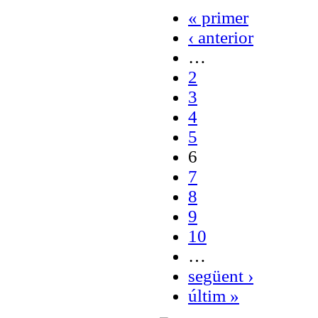
« primer
‹ anterior
…
2
3
4
5
6
7
8
9
10
…
següent ›
últim »