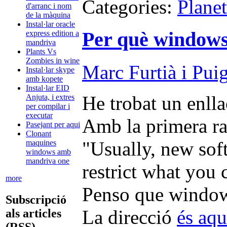
Categories:
Plane
d'arranc i nom
de la màquina
Instal·lar oracle
Per què windows v
express edition a
mandriva
Plants Vs
Zombies in wine
Marc Furtià i Pui
Instal·lar skype
amb kopete
Instal·lar EID
He trobat un enlla
Anjuta, i extres
per compilar i
executar
Amb la primera raó
Pasejant per aqui
Clonant
"Usually, new sof
maquines
windows amb
mandriva one
restrict what you 
more
Penso que windows 
Subscripció
La direcció
és aqu
als articles