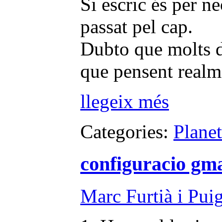
Si escric és per n
passat pel cap.
Dubto que molts d
que pensent realm
llegeix més
Categories:
Plane
configuracio gma
Marc Furtià i Pui