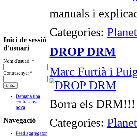
manuals i explica
Categories:
Plane
Inici de sessió
d'usuari
DROP DRM
Nom d'usuari:
*
Marc Furtià i Pui
Contrasenya:
*
Demana una
Borra els DRM!!!
contrasenya
nova
Categories:
Plane
Navegació
Feed aggregator