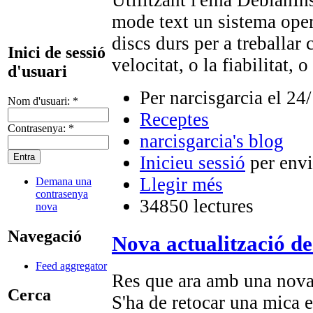
Utilitzant l'eina DebianIn
mode text un sistema oper
discs durs per a treballar
Inici de sessió
velocitat, o la fiabilitat,
d'usuari
Per narcisgarcia el 24
Nom d'usuari:
*
Receptes
Contrasenya:
*
narcisgarcia's blog
Inicieu sessió
per envi
Llegir més
Demana una
contrasenya
34850 lectures
nova
Navegació
Nova actualització de
Feed aggregator
Res que ara amb una nova 
Cerca
S'ha de retocar una mica 