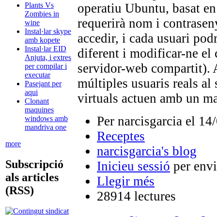
operatiu Ubuntu, basat e
Plants Vs
Zombies in
requerirà nom i contrasen
wine
Instal·lar skype
accedir, i cada usuari podr
amb kopete
Instal·lar EID
diferent i modificar-ne el
Anjuta, i extres
servidor-web compartit). 
per compilar i
executar
múltiples usuaris reals al 
Pasejant per
aqui
virtuals actuen amb un ma
Clonant
maquines
Per narcisgarcia el 14
windows amb
mandriva one
Receptes
more
narcisgarcia's blog
Subscripció
Inicieu sessió
per envi
als articles
Llegir més
(RSS)
28914 lectures