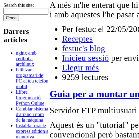
A més m'he enterat que h
Search this site:
i amb aquestes l'he pasat 
Per festuc el 22/05/20
Darrers
Receptes
articles
festuc's blog
nginx amb
Inicieu sessió
per envi
certbot a
archlinux
Llegir més
Utilitzar
programari de
9259 lectures
PC al teu telefon
mobil
Guia per a muntar 
Llibre
Programació
Python Online
Servidor FTP multiusu
Cambiar sistema
d'arranc i nom
de la màquina
Aquest és un "tutorial" pe
Instal·lar oracle
express edition a
convencional però bastant
mandriva