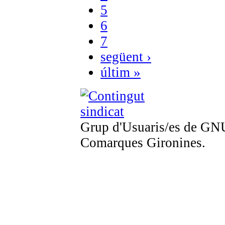
5
6
7
següent ›
últim »
Grup d'Usuaris/es de GNU
Comarques Gironines.