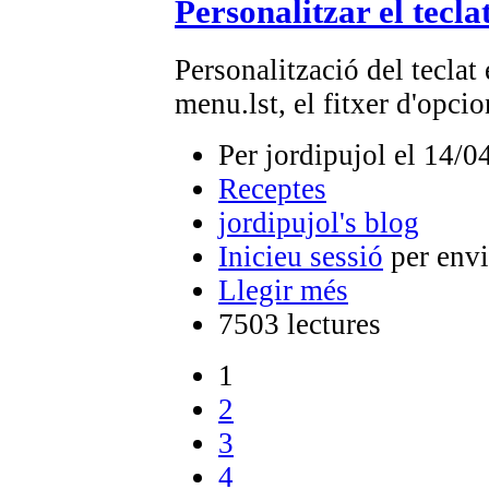
Personalitzar el tecl
Personalització del teclat 
menu.lst, el fitxer d'opci
Per jordipujol el 14/0
Receptes
jordipujol's blog
Inicieu sessió
per envi
Llegir més
7503 lectures
1
2
3
4