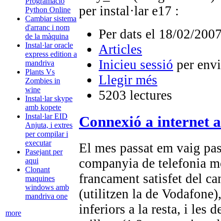
Programació
per instal·lar e17 :
Python Online
Cambiar sistema
d'arranc i nom
Per dats el 18/02/2007
de la màquina
Instal·lar oracle
Articles
express edition a
Inicieu sessió
per envi
mandriva
Plants Vs
Llegir més
Zombies in
wine
5203 lectures
Instal·lar skype
amb kopete
Instal·lar EID
Connexió a internet 
Anjuta, i extres
per compilar i
executar
El mes passat em vaig pas
Pasejant per
companyia de telefonia mòb
aqui
Clonant
francament satisfet del ca
maquines
windows amb
(utilitzen la de Vodafone)
mandriva one
inferiors a la resta, i les
more