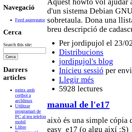
Aquest howto vol ajudar al
Navegació
d'un sistema Debian GNU/
sobretaula. Dona una llista
Feed aggregator
breu descripció de cadasc
Cerca
Per jordipujol el 23/0
Search this site:
Distribucions
jordipujol's blog
Darrers
Inicieu sessió
per envi
articles
Llegir més
5928 lectures
nginx amb
certbot a
archlinux
manual de l'e17
Utilitzar
programari de
PC al teu telefon
això és una simple cópia 
mobil
Llibre
easy_e17 (o algu així :S)