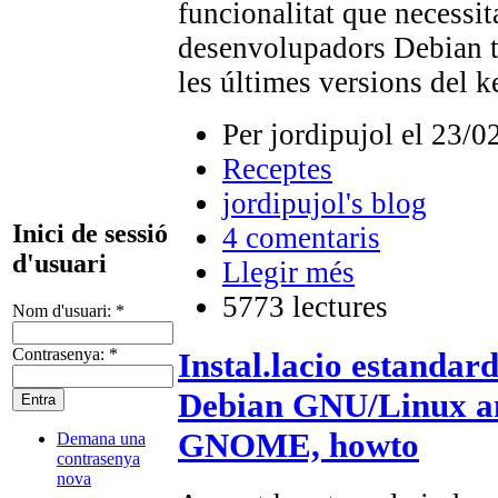
funcionalitat que necessit
desenvolupadors Debian tr
les últimes versions del k
Per jordipujol el 23/0
Receptes
jordipujol's blog
Inici de sessió
4 comentaris
d'usuari
Llegir més
5773 lectures
Nom d'usuari:
*
Contrasenya:
*
Instal.lacio estandar
Debian GNU/Linux am
GNOME, howto
Demana una
contrasenya
nova