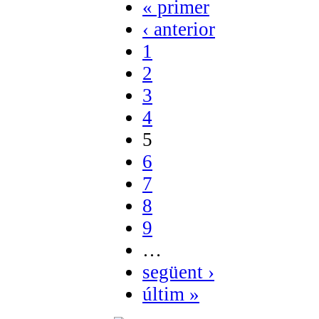
« primer
‹ anterior
1
2
3
4
5
6
7
8
9
…
següent ›
últim »