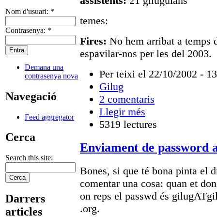
assistents:
21 giluguians
Nom d'usuari:
*
temes:
Contrasenya:
*
Fires:
No hem arribat a temps d
espavilar-nos per les del 2003.
Demana una
Per teixi el 22/10/2002 - 1
contrasenya nova
Gilug
Navegació
2 comentaris
Llegir més
Feed aggregator
5319 lectures
Cerca
Enviament de password a
Search this site:
Bones, si que té bona pinta el 
comentar una cosa: quan et done
on reps el passwd és gilugATg
Darrers
.org.
articles