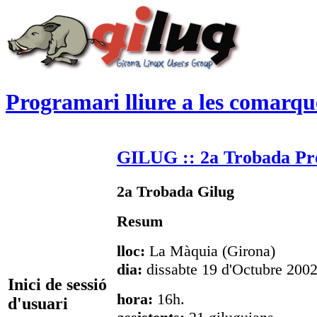
Programari lliure a les comarqu
GILUG :: 2a Trobada Pre
2a Trobada Gilug
Resum
lloc:
La Màquia (Girona)
dia:
dissabte 19 d'Octubre 200
Inici de sessió
hora:
16h.
d'usuari