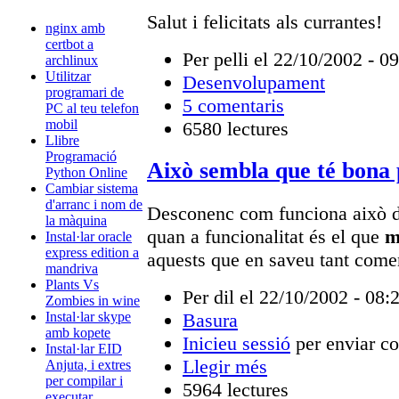
Salut i felicitats als currantes!
nginx amb
certbot a
Per pelli el 22/10/2002 - 0
archlinux
Utilitzar
Desenvolupament
programari de
5 comentaris
PC al teu telefon
mobil
6580 lectures
Llibre
Programació
Això sembla que té bona p
Python Online
Cambiar sistema
d'arranc i nom de
Desconenc com funciona això d
la màquina
quan a funcionalitat és el que
m
Instal·lar oracle
express edition a
aquests que en saveu tant comen
mandriva
Plants Vs
Per dil el 22/10/2002 - 08:
Zombies in wine
Instal·lar skype
Basura
amb kopete
Inicieu sessió
per enviar c
Instal·lar EID
Llegir més
Anjuta, i extres
per compilar i
5964 lectures
executar