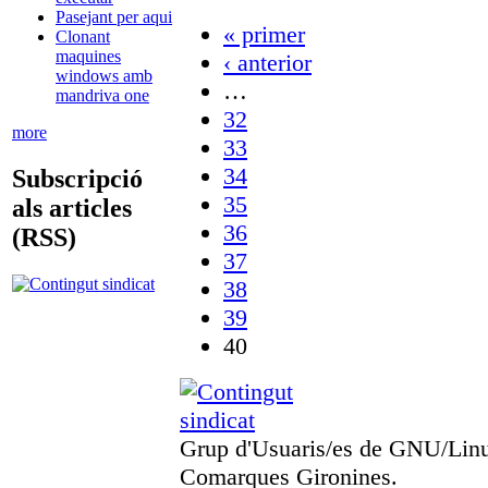
Pasejant per aqui
« primer
Clonant
maquines
‹ anterior
windows amb
…
mandriva one
32
more
33
34
Subscripció
35
als articles
36
(RSS)
37
38
39
40
Grup d'Usuaris/es de GNU/Linux
Comarques Gironines.