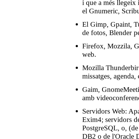
i que a més llegeix
el Gnumeric, Scribu
El Gimp, Gpaint, Tu
de fotos, Blender p
Firefox, Mozzila, G
web.
Mozilla Thunderbird
missatges, agenda, 
Gaim, GnomeMeeting
amb videoconferenc
Servidors Web: Apa
Exim4; servidors d
PostgreSQL, o, (de
DB2 o de l'Oracle 