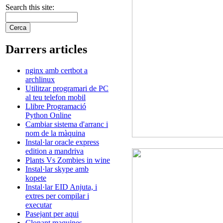
Search this site:
Darrers articles
nginx amb certbot a
archlinux
Utilitzar programari de PC
al teu telefon mobil
Llibre Programació
Python Online
Cambiar sistema d'arranc i
nom de la màquina
Instal·lar oracle express
edition a mandriva
Plants Vs Zombies in wine
Instal·lar skype amb
kopete
Instal·lar EID Anjuta, i
extres per compilar i
executar
Pasejant per aqui
Clonant maquines