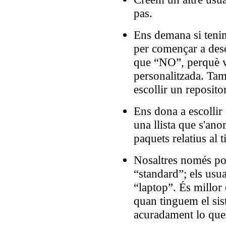
pas.
Ens demana si teni
per començar a desc
que “NO”, perquè v
personalitzada. Ta
escollir un repositor
Ens dona a escollir 
una llista que s'an
paquets relatius al t
Nosaltres només po
“standard”; els usu
“laptop”. És millor
quan tinguem el si
acuradament lo que 