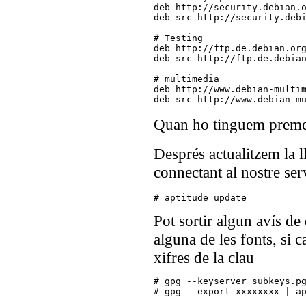
deb http://security.debian.o
deb-src http://security.debi
# Testing

deb http://ftp.de.debian.org
deb-src http://ftp.de.debian
# multimedia

deb http://www.debian-multim
Quan ho tinguem premem
Després actualitzem la l
connectant al nostre serv
# aptitude update
Pot sortir algun avís de 
alguna de les fonts, si c
xifres de la clau
# gpg --keyserver subkeys.pg