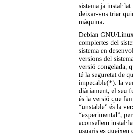
sistema ja instal·la
deixar-vos triar qu
màquina.
Debian GNU/Linux é
complertes del sis
sistema en desenvo
versions del sistem
versió congelada, qu
té la seguretat de 
impecable(*). la ver
diàriament, el seu 
és la versió que fan
“unstable” és la ver
“experimental”, per
aconsellem instal·la
usuaris es queixen 