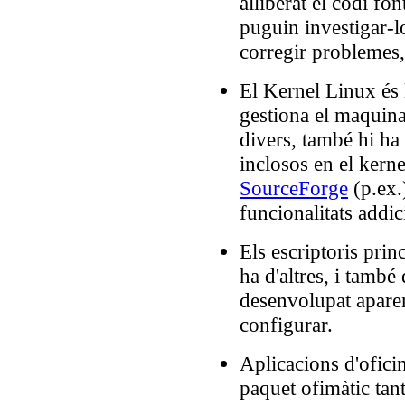
alliberat el codi fo
puguin investigar-l
corregir problemes,
El Kernel Linux és 
gestiona el maquin
divers, també hi ha
inclosos en el kern
SourceForge
(p.ex.
funcionalitats addic
Els escriptoris pr
ha d'altres, i també
desenvolupat apare
configurar.
Aplicacions d'ofici
paquet ofimàtic tan