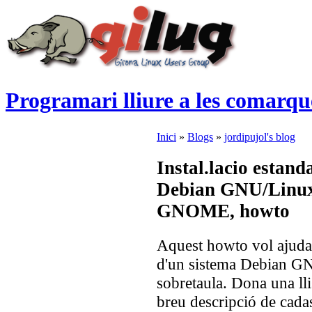
Programari lliure a les comarqu
Inici
»
Blogs
»
jordipujol's blog
Instal.lacio estan
Debian GNU/Linux 
GNOME, howto
Aquest howto vol ajudar 
d'un sistema Debian GN
sobretaula. Dona una llis
breu descripció de cada