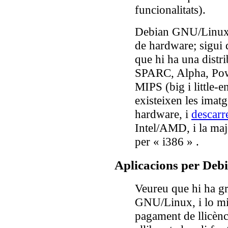
funcionalitats).
Debian GNU/Linux e
de hardware; sigui 
que hi ha una distr
SPARC, Alpha, Pow
MIPS (big i little
existeixen les imat
hardware, i
descar
Intel/AMD, i la majo
per « i386 » .
Aplicacions per De
Veureu que hi ha gr
GNU/Linux, i lo mi
pagament de llicènci