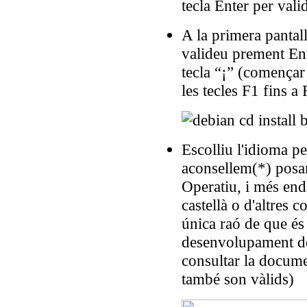
tecla Enter per vali
A la primera pantal
valideu prement En
tecla “¡” (comença
les tecles F1 fins a 
Escolliu l'idioma p
aconsellem(*) posar
Operatiu, i més end
castellà o d'altres 
única raó de que és 
desenvolupament de
consultar la docume
també son vàlids)