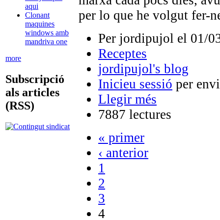
aqui
per lo que he volgut fer-n
Clonant
maquines
windows amb
Per jordipujol el 01/0
mandriva one
Receptes
more
jordipujol's blog
Subscripció
Inicieu sessió
per envi
als articles
Llegir més
(RSS)
7887 lectures
« primer
‹ anterior
1
2
3
4