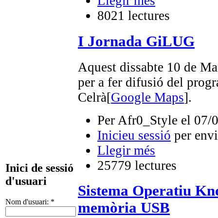
Llegir més
8021 lectures
I Jornada GiLUG
Aquest dissabte 10 de Ma
per a fer difusió del prog
Celrà[
Google Maps
].
Per Afr0_Style el 07/
Inicieu sessió
per envi
Llegir més
25779 lectures
Inici de sessió
d'usuari
Sistema Operatiu Kn
Nom d'usuari:
*
memòria USB