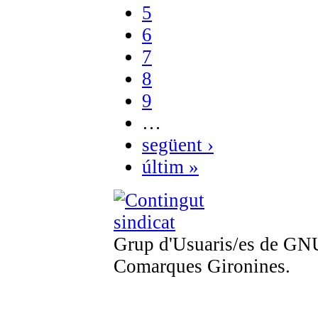
5
6
7
8
9
…
següent ›
últim »
Grup d'Usuaris/es de GNU
Comarques Gironines.