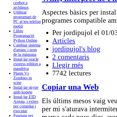
certbot a
archlinux
Aspectes bàsics per instal·
Utilitzar
programari de
programes compatible a
PC al teu telefon
mobil
Llibre
Per jordipujol el 01/0
Programació
Articles
Python Online
Cambiar sistema
jordipujol's blog
d'arranc i nom
de la màquina
2 comentaris
Instal·lar oracle
Llegir més
express edition a
mandriva
7742 lectures
Plants Vs
Zombies in
wine
Copiar una Web
Instal·lar skype
amb kopete
Instal·lar EID
Els últims mesos vaig veu
Anjuta, i extres
per compilar i
per mi s'aturava intermite
executar
marxa cada pocs dies, avui
Pasejant per