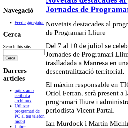
Jornades de Programar
Navegació
Novetats destacades al progr
Feed aggregator
de Programari Lliure
Cerca
Del 7 al 10 de juliol se celeb
Search this site:
Jornades de Programari Lliure
traslladada a Manresa en una
Darrers
descentralització territorial.
articles
El màxim responsable en TIC
nginx amb
Oriol Ferran, serà present a 
certbot a
programari lliure i administ
archlinux
Utilitzar
periodista Vicent Partal.
programari de
PC al teu telefon
mobil
Ian Murdock i Martin Michlma
Llibre