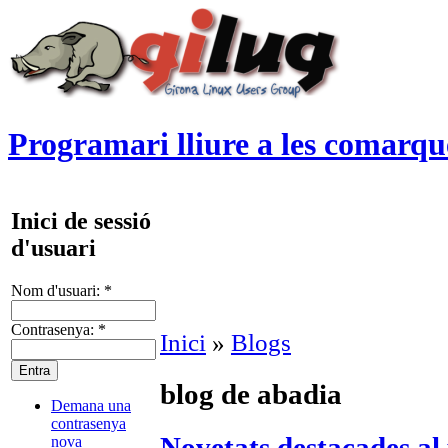
Programari lliure a les comarqu
Inici de sessió
d'usuari
Nom d'usuari:
*
Contrasenya:
*
Inici
»
Blogs
blog de abadia
Demana una
contrasenya
Novetats destacades al 
nova