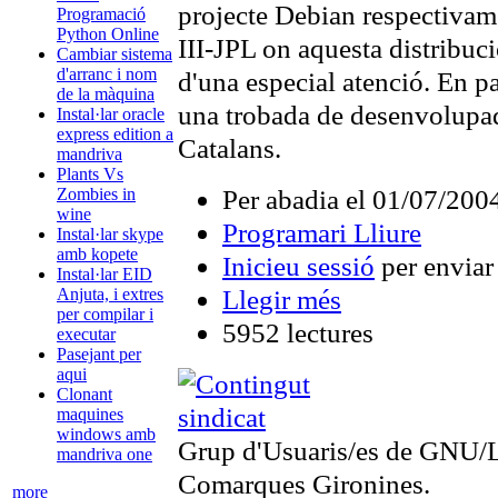
projecte Debian respectivam
Programació
Python Online
III-JPL on aquesta distribuc
Cambiar sistema
d'arranc i nom
d'una especial atenció. En pa
de la màquina
una trobada de desenvolupad
Instal·lar oracle
express edition a
Catalans.
mandriva
Plants Vs
Per abadia el 01/07/200
Zombies in
wine
Programari Lliure
Instal·lar skype
amb kopete
Inicieu sessió
per enviar
Instal·lar EID
Llegir més
Anjuta, i extres
per compilar i
5952 lectures
executar
Pasejant per
aqui
Clonant
maquines
windows amb
Grup d'Usuaris/es de GNU/Li
mandriva one
Comarques Gironines.
more