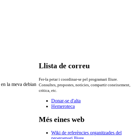
Llista de correu
Fer-la petar i coordinar-se pel programari lliure.
nf en la meva debian
Consultes, propostes, noticies, compartir coneixement,
critica, etc.
Donar-se d'alta
Hemeroteca
Més eines web
Wiki de referències organitzades del
programari lliure