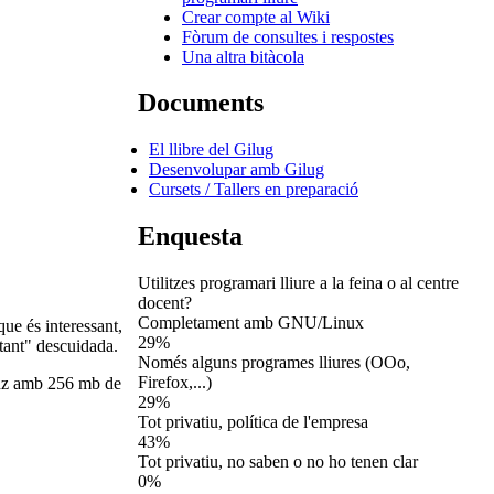
Crear compte al Wiki
Fòrum de consultes i respostes
Una altra bitàcola
Documents
El llibre del Gilug
Desenvolupar amb Gilug
Cursets / Tallers en preparació
Enquesta
Utilitzes programari lliure a la feina o al centre
docent?
Completament amb GNU/Linux
ue és interessant,
29%
stant" descuidada.
Només alguns programes lliures (OOo,
Firefox,...)
mhz amb 256 mb de
29%
Tot privatiu, política de l'empresa
43%
Tot privatiu, no saben o no ho tenen clar
0%