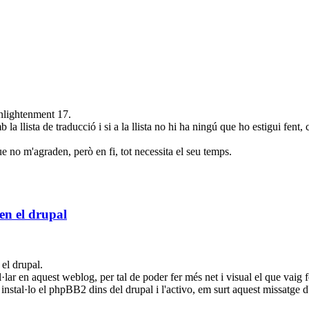
enlightenment 17.
a llista de traducció i si a la llista no hi ha ningú que ho estigui fent, 
e no m'agraden, però en fi, tot necessita el seu temps.
n el drupal
 el drupal.
ar en aquest weblog, per tal de poder fer més net i visual el que vaig fe
nstal·lo el phpBB2 dins del drupal i l'activo, em surt aquest missatge d'