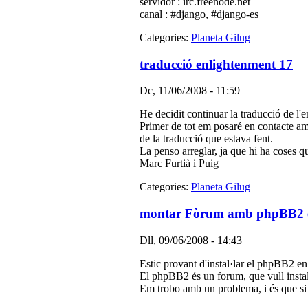
servidor : irc.freenode.net
canal : #django, #django-es
Categories:
Planeta Gilug
traducció enlightenment 17
Dc, 11/06/2008 - 11:59
He decidit continuar la traducció de l'
Primer de tot em posaré en contacte amb l
de la traducció que estava fent.
La penso arreglar, ja que hi ha coses qu
Marc Furtià i Puig
Categories:
Planeta Gilug
montar Fòrum amb phpBB2 e
Dll, 09/06/2008 - 14:43
Estic provant d'instal·lar el phpBB2 en
El phpBB2 és un forum, que vull instal·l
Em trobo amb un problema, i és que si i