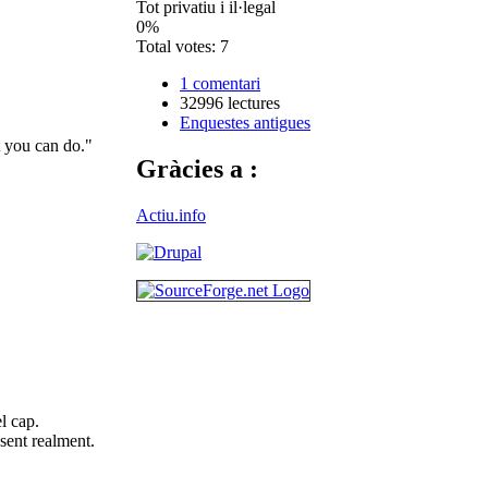
Tot privatiu i il·legal
0%
Total votes: 7
1 comentari
32996 lectures
Enquestes antigues
t you can do."
Gràcies a :
Actiu.info
l cap.
sent realment.