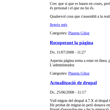
Crec que si que es basen en coses, però
és personal i el que no ho és.
Qualsevol cosa que s'assembli a la realit
llegeix més
Categories:
Planeta Gilug
Recuperant la pàgina
Dv, 11/07/2008 - 11:27
Aquesta pàgina torna a estar en línea, p
L'administrador.
Categories:
Planeta Gilug
Actualització de drupal
Dc, 25/06/2008 - 11:17
Vull migrar del drupal 4.7.X al drupal 
He probat de migrar-lo però donava erro
Hauré d'espavilar-me a fer la migració 