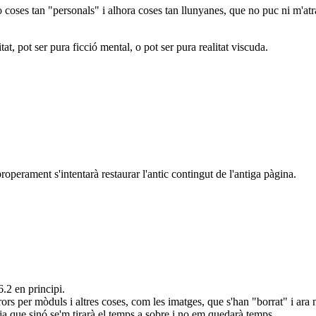
 coses tan "personals" i alhora coses tan llunyanes, que no puc ni m'atr
at, pot ser pura ficció mental, o pot ser pura realitat viscuda.
roperament s'intentarà restaurar l'antic contingut de l'antiga pàgina.
6.2 en principi.
rs per mòduls i altres coses, com les imatges, que s'han "borrat" i ara n
ja que sinó se'm tirarà el temps a sobre i no em quedarà temps.