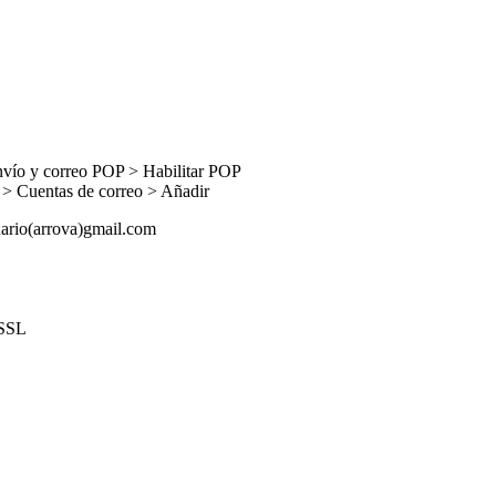
envío y correo POP > Habilitar POP
as > Cuentas de correo > Añadir
ario(arrova)gmail.com
 SSL