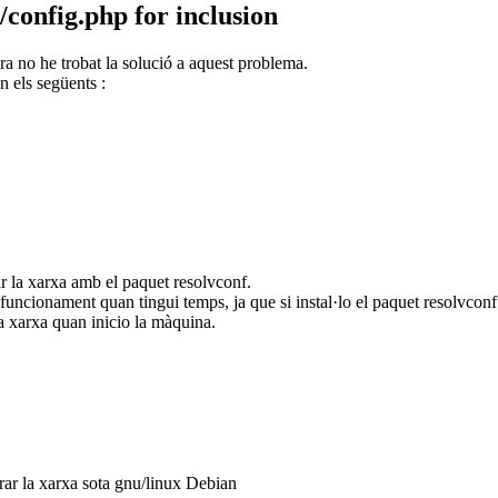
config.php for inclusion
ra no he trobat la solució a aquest problema.
n els següents :
r la xarxa amb el paquet resolvconf.
en funcionament quan tingui temps, ja que si instal·lo el paquet resolvco
a xarxa quan inicio la màquina.
rar la xarxa sota gnu/linux Debian