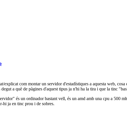
b
t/explicat com montar un servidor d'estadístiques a aquesta web, cosa q
 degut a què de pàgines d'aquest tipus ja n'hi ha la tira i que la tinc "ba
 "servidor" és un ordinador bastant vell, és un amd amb una cpu a 500 
r-hi ja en tinc prou i de sobres.