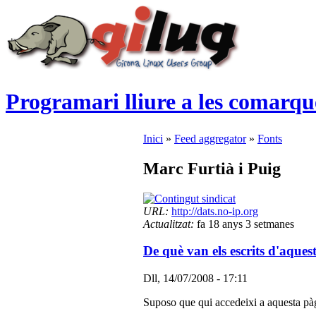
Programari lliure a les comarqu
Inici
»
Feed aggregator
»
Fonts
Marc Furtià i Puig
URL:
http://dats.no-ip.org
Actualitzat:
fa 18 anys 3 setmanes
De què van els escrits d'aques
Dll, 14/07/2008 - 17:11
Suposo que qui accedeixi a aquesta pàg