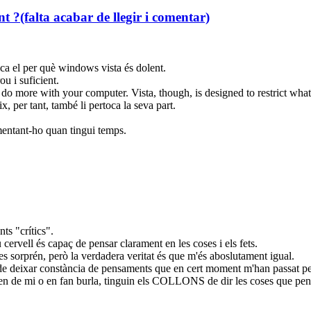
t ?(falta acabar de llegir i comentar)
ica el per què windows vista és dolent.
ou i suficient.
do more with your computer. Vista, though, is designed to restrict wha
 per tant, també li pertoca la seva part.
omentant-ho quan tingui temps.
ts "crítics".
ervell és capaç de pensar clarament en les coses i els fets.
 es sorprén, però la verdadera veritat és que m'és aboslutament igual.
st de deixar constància de pensaments que en cert moment m'han passat pe
en de mi o en fan burla, tinguin els COLLONS de dir les coses que pen