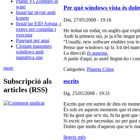
Plants Vs Zombies in
wine
Per què windows vista és dolen
Instal·lar skype amb
kopete
Dm, 27/05/2008 - 19:16
Instal·lar EID Anjuta, i
extres per compilar i
He trobat un enllaç en anglès que expl
executar
Amb la primera raó, jo ja n'he tingut pr
Pasejant per aqui
"Usually, new software enables you to 
Clonant maquines
Penso que windows xp fa 3/4 del mateix,
windows amb
La direcció
és aquesta.
mandriva one
A partir d'aquí, jo aniré llegint-ho i c
more
Categories:
Planeta Gilug
Subscripció als
escrits
articles (RSS)
Dg, 25/05/2008 - 19:31
Escrits que em surten de dins en momen
És sols en aquests moments que el meu c
Hi ha gent que se'n riu, hi ha gent que
Si escric és per necessitat, no per gu
Dubto que molts d'aquests que se'n riu
llegeix més