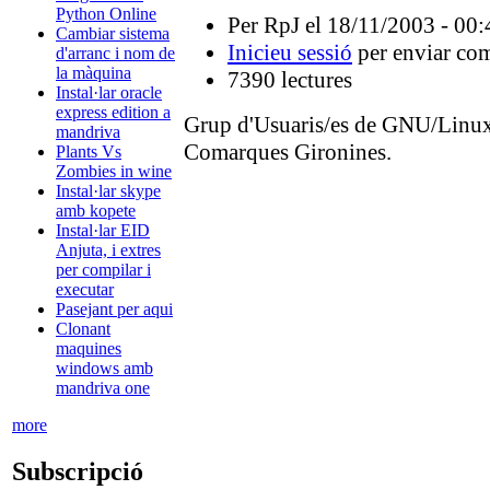
Python Online
Per RpJ el 18/11/2003 - 00:
Cambiar sistema
Inicieu sessió
per enviar com
d'arranc i nom de
la màquina
7390 lectures
Instal·lar oracle
express edition a
Grup d'Usuaris/es de GNU/Linux 
mandriva
Comarques Gironines.
Plants Vs
Zombies in wine
Instal·lar skype
amb kopete
Instal·lar EID
Anjuta, i extres
per compilar i
executar
Pasejant per aqui
Clonant
maquines
windows amb
mandriva one
more
Subscripció