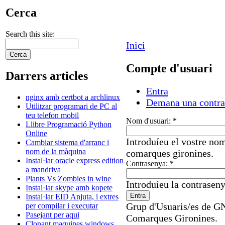
Cerca
Search this site:
Inici
Compte d'usuari
Darrers articles
Entra
nginx amb certbot a archlinux
Demana una contra
Utilitzar programari de PC al
teu telefon mobil
Nom d'usuari:
*
Llibre Programació Python
Online
Introduíeu el vostre nom
Cambiar sistema d'arranc i
nom de la màquina
comarques gironines.
Instal·lar oracle express edition
Contrasenya:
*
a mandriva
Plants Vs Zombies in wine
Introduíeu la contraseny
Instal·lar skype amb kopete
Instal·lar EID Anjuta, i extres
Grup d'Usuaris/es de GN
per compilar i executar
Pasejant per aqui
Comarques Gironines.
Clonant maquines windows